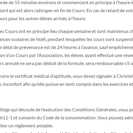
urée de 55 minutes environs et commencent en principe à l’heure i
d qui est alors rattraper en fin de Cours. En cas de retard de votr
rs pour les autres élèves arrivés à l’heure.
. Les Cours ont en principe lieu chaque semaine et sont maintenus
ances scolaires de Noël, pendant lesquelles les cours sont suspend
 le délai de prévenance est de 24 heures à l’avance, sauf empêchem
ation d’un Cours par l’Association, les élèves ayant effectué une r
nnulé ne sera pas déduit de la formule, sera remboursable s’il a é
utre le certificat médical d’aptitude, vous devez signaler à Christ
e, inconfort afin qu’elle puisse en tenir compte dans les exercic
itige qui découle de l’exécution des Conditions Générales, vous 
611-1 et suivants du Code de la consommation. Vous pouvez adres
iciter un règlement amiable.