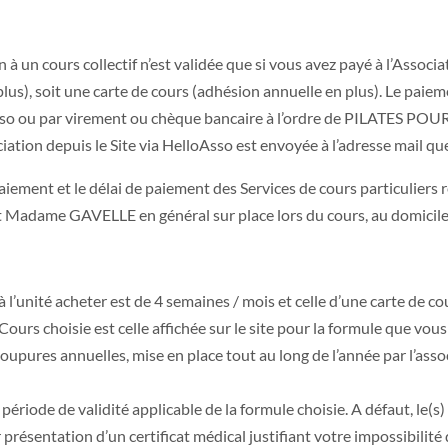
n à un cours collectif n’est validée que si vous avez payé à l’Associ
plus), soit une carte de cours (adhésion annuelle en plus). Le paiem
so ou par virement ou chèque bancaire à l’ordre de PILATES POUR 
ciation depuis le Site via HelloAsso est envoyée à l’adresse mail 
aiement et le délai de paiement des Services de cours particulie
adame GAVELLE en général sur place lors du cours, au domicile ou 
 l’unité acheter est de 4 semaines / mois et celle d’une carte de c
 Cours choisie est celle affichée sur le site pour la formule que vo
oupures annuelles, mise en place tout au long de l’année par l’asso
 période de validité applicable de la formule choisie. A défaut, le(
présentation d’un certificat médical justifiant votre impossibilité 