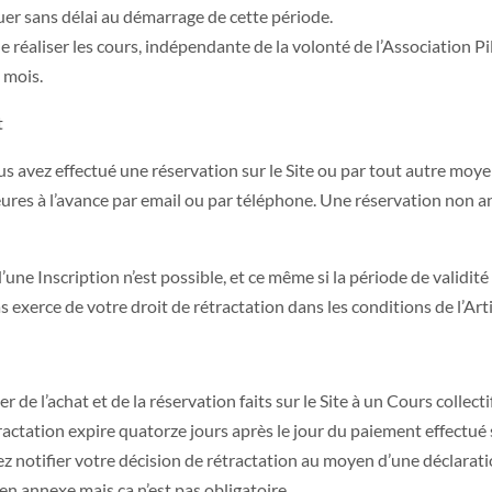
uer sans délai au démarrage de cette période.
 réaliser les cours, indépendante de la volonté de l’Association Pil
x mois.
t
s avez effectué une réservation sur le Site ou par tout autre moye
ures à l’avance par email ou par téléphone. Une réservation non an
nscription n’est possible, et ce même si la période de validité de
xerce de votre droit de rétractation dans les conditions de l’Articl
er de l’achat et de la réservation faits sur le Site à un Cours coll
ractation expire quatorze jours après le jour du paiement effectué s
ez notifier votre décision de rétractation au moyen d’une déclarat
en annexe mais ça n’est pas obligatoire.