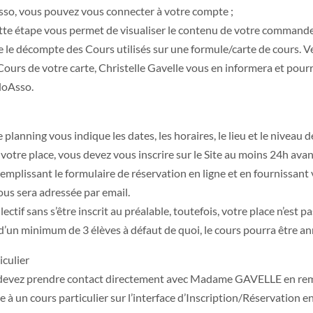
sso, vous pouvez vous connecter à votre compte ;
tte étape vous permet de visualiser le contenu de votre commande a
vre le décompte des Cours utilisés sur une formule/carte de cours.
ours de votre carte, Christelle Gavelle vous en informera et pour
lloAsso.
e planning vous indique les dates, les horaires, le lieu et le niveau 
r votre place, vous devez vous inscrire sur le Site au moins 24h avan
n remplissant le formulaire de réservation en ligne et en fournissa
ous sera adressée par email.
ectif sans s’être inscrit au préalable, toutefois, votre place n’est pa
d’un minimum de 3 élèves à défaut de quoi, le cours pourra être 
iculier
us devez prendre contact directement avec Madame GAVELLE en remp
ire à un cours particulier sur l’interface d’Inscription/Réservation en 